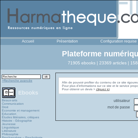
Accueil
Présentation
Configuration requise
Plateforme numériqu
71905 ebooks | 23369 articles | 158
>Recherche avancée
Afin de pouvoir profiter du contenu de ce site rigoure
Pour plus d'informations sur ce site et le service pro
Pour obtenir un devis >
cliquez ici
Ebooks
Beaux-arts
utilisateur
Communication
mot de passe
Droit
Economie et management
Education
Études littéraires, critiques
Histoire - Géographie
Jeunesse
Linguistique
Littérature
Philosophie
Psychanalyse – Psychologie