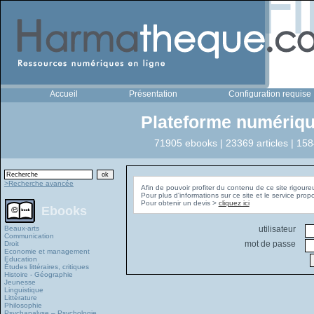
Accueil
Présentation
Configuration requise
Plateforme numériqu
71905 ebooks | 23369 articles | 158
>Recherche avancée
Afin de pouvoir profiter du contenu de ce site rigoure
Pour plus d'informations sur ce site et le service pro
Pour obtenir un devis >
cliquez ici
Ebooks
Beaux-arts
utilisateur
Communication
mot de passe
Droit
Economie et management
Education
Études littéraires, critiques
Histoire - Géographie
Jeunesse
Linguistique
Littérature
Philosophie
Psychanalyse – Psychologie