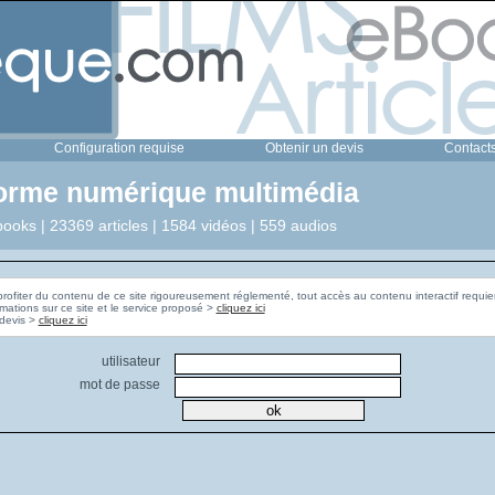
Configuration requise
Obtenir un devis
Contact
forme numérique multimédia
ooks | 23369 articles | 1584 vidéos | 559 audios
profiter du contenu de ce site rigoureusement réglementé, tout accès au contenu interactif requier
rmations sur ce site et le service proposé >
cliquez ici
Pour obtenir un devis >
cliquez ici
utilisateur
mot de passe