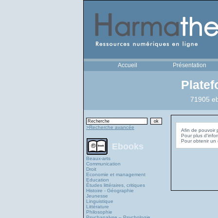
Accueil
Présentation
Plate
71905 eb
>Recherche avancée
Afin de pouvoir 
Pour plus d'info
Ebooks
Beaux-arts
Communication
Droit
Economie et management
Education
Études littéraires, critiques
Histoire - Géographie
Jeunesse
Linguistique
Littérature
Philosophie
Psychanalyse – Psychologie