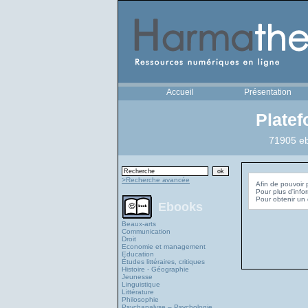
Accueil
Présentation
Plate
71905 eb
>Recherche avancée
Afin de pouvoir 
Pour plus d'info
Ebooks
Beaux-arts
Communication
Droit
Economie et management
Education
Études littéraires, critiques
Histoire - Géographie
Jeunesse
Linguistique
Littérature
Philosophie
Psychanalyse – Psychologie