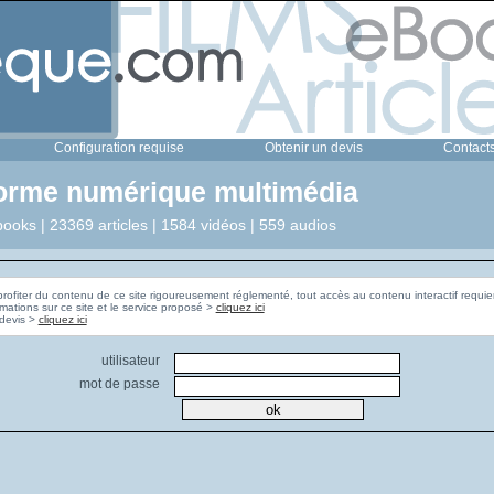
Configuration requise
Obtenir un devis
Contact
forme numérique multimédia
ooks | 23369 articles | 1584 vidéos | 559 audios
profiter du contenu de ce site rigoureusement réglementé, tout accès au contenu interactif requier
rmations sur ce site et le service proposé >
cliquez ici
Pour obtenir un devis >
cliquez ici
utilisateur
mot de passe