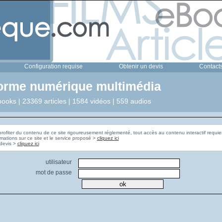
Configuration requise
Obtenir un devis
Contact
forme numérique multimédia
ooks | 23369 articles | 1584 vidéos | 559 audios
profiter du contenu de ce site rigoureusement réglementé, tout accès au contenu interactif requier
rmations sur ce site et le service proposé >
cliquez ici
Pour obtenir un devis >
cliquez ici
utilisateur
mot de passe