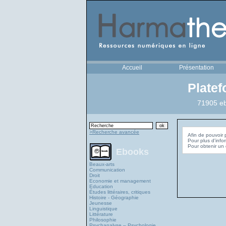
Accueil
Présentation
Plate
71905 eb
>Recherche avancée
Afin de pouvoir 
Pour plus d'info
Ebooks
Beaux-arts
Communication
Droit
Economie et management
Education
Études littéraires, critiques
Histoire - Géographie
Jeunesse
Linguistique
Littérature
Philosophie
Psychanalyse – Psychologie