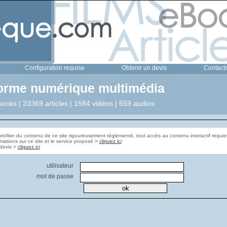
Configuration requise
Obtenir un devis
Contact
forme numérique multimédia
ooks | 23369 articles | 1584 vidéos | 559 audios
profiter du contenu de ce site rigoureusement réglementé, tout accès au contenu interactif requier
rmations sur ce site et le service proposé >
cliquez ici
Pour obtenir un devis >
cliquez ici
utilisateur
mot de passe