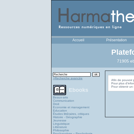
Accueil
Présentation
Plate
71905 eb
>Recherche avancée
Afin de pouvoir 
Pour plus d'info
Ebooks
Beaux-arts
Communication
Droit
Economie et management
Education
Études littéraires, critiques
Histoire - Géographie
Jeunesse
Linguistique
Littérature
Philosophie
Psychanalyse – Psychologie