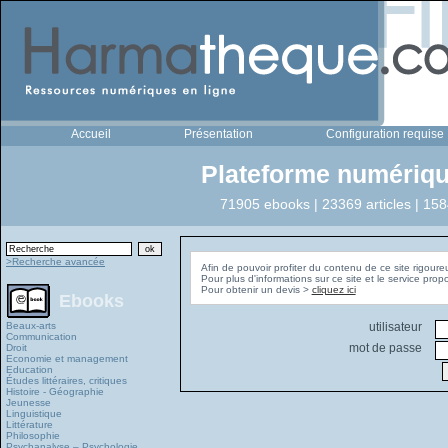
Accueil
Présentation
Configuration requise
Plateforme numériqu
71905 ebooks | 23369 articles | 158
>Recherche avancée
Afin de pouvoir profiter du contenu de ce site rigoure
Pour plus d'informations sur ce site et le service pro
Pour obtenir un devis >
cliquez ici
Ebooks
Beaux-arts
utilisateur
Communication
mot de passe
Droit
Economie et management
Education
Études littéraires, critiques
Histoire - Géographie
Jeunesse
Linguistique
Littérature
Philosophie
Psychanalyse – Psychologie