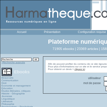
Accueil
Présentation
Configuration requise
Plateforme numériqu
71905 ebooks | 23369 articles | 158
>Recherche avancée
Afin de pouvoir profiter du contenu de ce site rigoure
Pour plus d'informations sur ce site et le service pro
Pour obtenir un devis >
cliquez ici
Ebooks
Beaux-arts
utilisateur
Communication
mot de passe
Droit
Economie et management
Education
Études littéraires, critiques
Histoire - Géographie
Jeunesse
Linguistique
Littérature
Philosophie
Psychanalyse – Psychologie