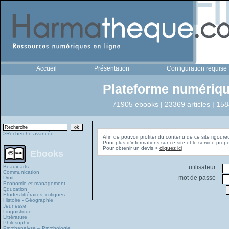
Accueil
Présentation
Configuration requise
Plateforme numériqu
71905 ebooks | 23369 articles | 158
>Recherche avancée
Afin de pouvoir profiter du contenu de ce site rigoure
Pour plus d'informations sur ce site et le service pro
Pour obtenir un devis >
cliquez ici
Ebooks
Beaux-arts
utilisateur
Communication
mot de passe
Droit
Economie et management
Education
Études littéraires, critiques
Histoire - Géographie
Jeunesse
Linguistique
Littérature
Philosophie
Psychanalyse – Psychologie