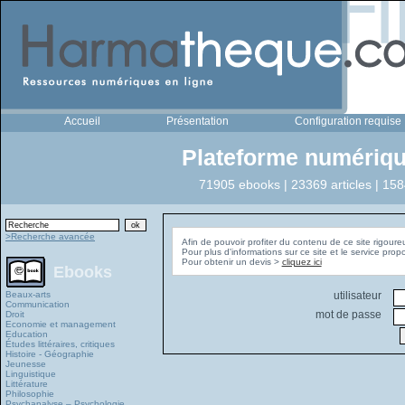
Accueil
Présentation
Configuration requise
Plateforme numériqu
71905 ebooks | 23369 articles | 158
>Recherche avancée
Afin de pouvoir profiter du contenu de ce site rigoure
Pour plus d'informations sur ce site et le service pro
Pour obtenir un devis >
cliquez ici
Ebooks
Beaux-arts
utilisateur
Communication
mot de passe
Droit
Economie et management
Education
Études littéraires, critiques
Histoire - Géographie
Jeunesse
Linguistique
Littérature
Philosophie
Psychanalyse – Psychologie