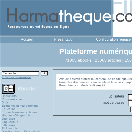
Accueil
Présentation
Configuration requise
Plateforme numériqu
71905 ebooks | 23369 articles | 158
>Recherche avancée
Afin de pouvoir profiter du contenu de ce site rigoure
Pour plus d'informations sur ce site et le service pro
Pour obtenir un devis >
cliquez ici
Ebooks
Beaux-arts
utilisateur
Communication
mot de passe
Droit
Economie et management
Education
Études littéraires, critiques
Histoire - Géographie
Jeunesse
Linguistique
Littérature
Philosophie
Psychanalyse – Psychologie