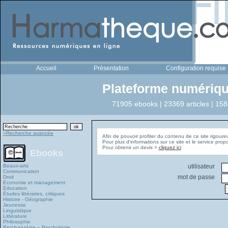
Accueil
Présentation
Configuration requise
Plateforme numériqu
71905 ebooks | 23369 articles | 158
>Recherche avancée
Afin de pouvoir profiter du contenu de ce site rigoure
Pour plus d'informations sur ce site et le service pro
Pour obtenir un devis >
cliquez ici
Ebooks
Beaux-arts
utilisateur
Communication
mot de passe
Droit
Economie et management
Education
Études littéraires, critiques
Histoire - Géographie
Jeunesse
Linguistique
Littérature
Philosophie
Psychanalyse – Psychologie