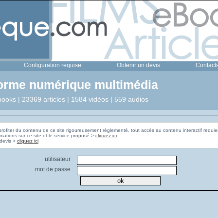
Configuration requise
Obtenir un devis
Contact
forme numérique multimédia
ooks | 23369 articles | 1584 vidéos | 559 audios
profiter du contenu de ce site rigoureusement réglementé, tout accès au contenu interactif requier
rmations sur ce site et le service proposé >
cliquez ici
Pour obtenir un devis >
cliquez ici
utilisateur
mot de passe