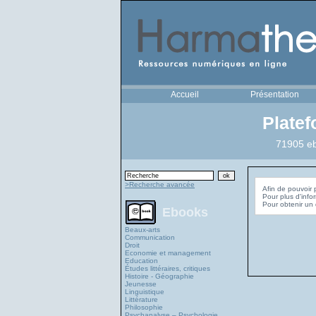
Accueil
Présentation
Plate
71905 eb
>Recherche avancée
Afin de pouvoir 
Pour plus d'info
Ebooks
Beaux-arts
Communication
Droit
Economie et management
Education
Études littéraires, critiques
Histoire - Géographie
Jeunesse
Linguistique
Littérature
Philosophie
Psychanalyse – Psychologie