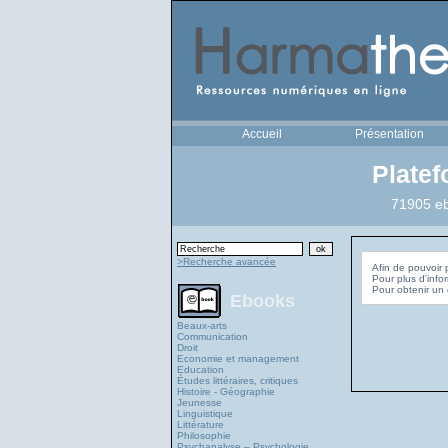
Accueil
Présentation
Plate
71905 eb
>Recherche avancée
Afin de pouvoir 
Pour plus d'info
Ebooks
Beaux-arts
Communication
Droit
Economie et management
Education
Études littéraires, critiques
Histoire - Géographie
Jeunesse
Linguistique
Littérature
Philosophie
Psychanalyse – Psychologie