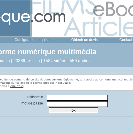
Configuration requise
Obtenir un devis
Contact
forme numérique multimédia
ooks | 23369 articles | 1584 vidéos | 559 audios
profiter du contenu de ce site rigoureusement réglementé, tout accès au contenu interactif requier
rmations sur ce site et le service proposé >
cliquez ici
Pour obtenir un devis >
cliquez ici
utilisateur
mot de passe