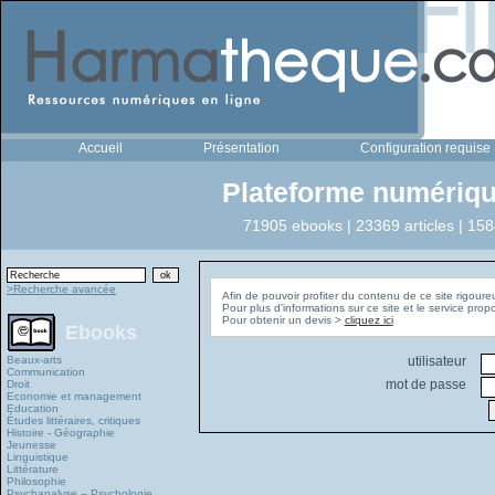
Accueil
Présentation
Configuration requise
Plateforme numériqu
71905 ebooks | 23369 articles | 158
>Recherche avancée
Afin de pouvoir profiter du contenu de ce site rigoure
Pour plus d'informations sur ce site et le service pro
Pour obtenir un devis >
cliquez ici
Ebooks
Beaux-arts
utilisateur
Communication
mot de passe
Droit
Economie et management
Education
Études littéraires, critiques
Histoire - Géographie
Jeunesse
Linguistique
Littérature
Philosophie
Psychanalyse – Psychologie