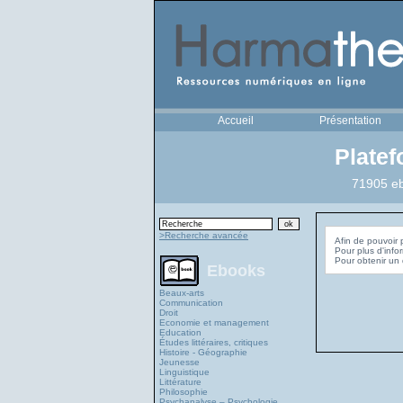
Accueil
Présentation
Plate
71905 eb
>Recherche avancée
Afin de pouvoir 
Pour plus d'info
Ebooks
Beaux-arts
Communication
Droit
Economie et management
Education
Études littéraires, critiques
Histoire - Géographie
Jeunesse
Linguistique
Littérature
Philosophie
Psychanalyse – Psychologie