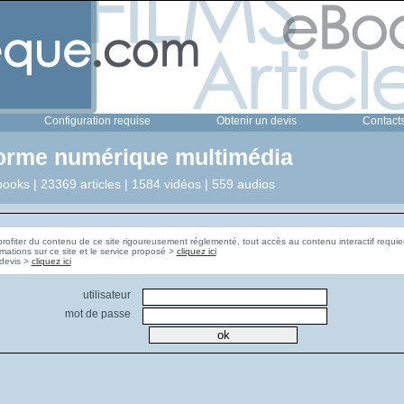
Configuration requise
Obtenir un devis
Contact
forme numérique multimédia
ooks | 23369 articles | 1584 vidéos | 559 audios
profiter du contenu de ce site rigoureusement réglementé, tout accès au contenu interactif requier
rmations sur ce site et le service proposé >
cliquez ici
Pour obtenir un devis >
cliquez ici
utilisateur
mot de passe