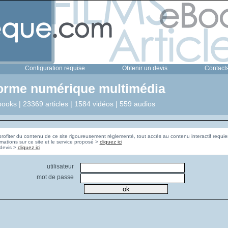
Configuration requise
Obtenir un devis
Contact
forme numérique multimédia
ooks | 23369 articles | 1584 vidéos | 559 audios
profiter du contenu de ce site rigoureusement réglementé, tout accès au contenu interactif requier
rmations sur ce site et le service proposé >
cliquez ici
Pour obtenir un devis >
cliquez ici
utilisateur
mot de passe