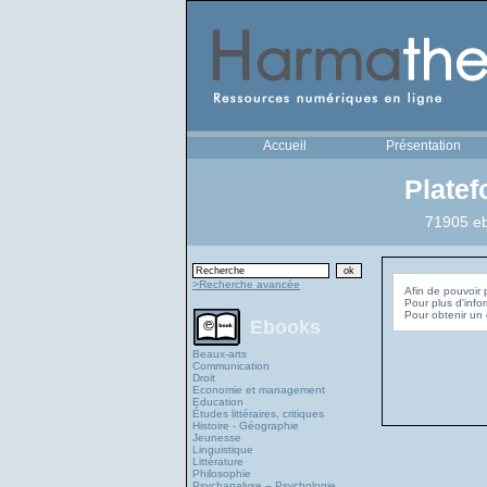
Accueil
Présentation
Plate
71905 eb
>Recherche avancée
Afin de pouvoir 
Pour plus d'info
Ebooks
Beaux-arts
Communication
Droit
Economie et management
Education
Études littéraires, critiques
Histoire - Géographie
Jeunesse
Linguistique
Littérature
Philosophie
Psychanalyse – Psychologie