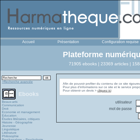
Accueil
Présentation
Configuration requise
Plateforme numériqu
71905 ebooks | 23369 articles | 158
>Recherche avancée
Afin de pouvoir profiter du contenu de ce site rigoure
Pour plus d'informations sur ce site et le service pro
Pour obtenir un devis >
cliquez ici
Ebooks
Beaux-arts
utilisateur
Communication
mot de passe
Droit
Economie et management
Education
Études littéraires, critiques
Histoire - Géographie
Jeunesse
Linguistique
Littérature
Philosophie
Psychanalyse – Psychologie