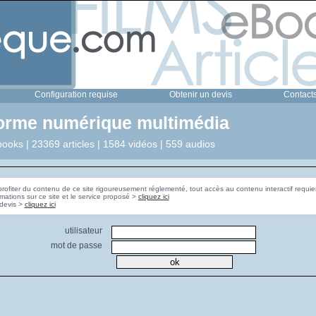
Configuration requise
Obtenir un devis
Contact
forme numérique multimédia
ooks | 23369 articles | 1584 vidéos | 559 audios
profiter du contenu de ce site rigoureusement réglementé, tout accès au contenu interactif requier
rmations sur ce site et le service proposé >
cliquez ici
Pour obtenir un devis >
cliquez ici
utilisateur
mot de passe