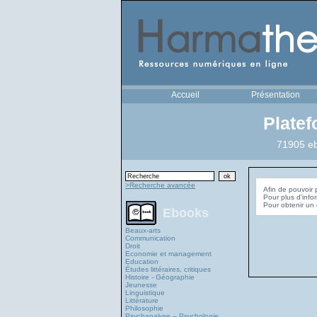
Accueil
Présentation
Plate
71905 eb
>Recherche avancée
Afin de pouvoir 
Pour plus d'info
Ebooks
Beaux-arts
Communication
Droit
Economie et management
Education
Études littéraires, critiques
Histoire - Géographie
Jeunesse
Linguistique
Littérature
Philosophie
Psychanalyse – Psychologie