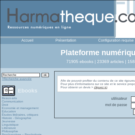
Accueil
Présentation
Configuration requise
Plateforme numériqu
71905 ebooks | 23369 articles | 158
>Recherche avancée
Afin de pouvoir profiter du contenu de ce site rigoure
Pour plus d'informations sur ce site et le service pro
Pour obtenir un devis >
cliquez ici
Ebooks
Beaux-arts
utilisateur
Communication
mot de passe
Droit
Economie et management
Education
Études littéraires, critiques
Histoire - Géographie
Jeunesse
Linguistique
Littérature
Philosophie
Psychanalyse – Psychologie