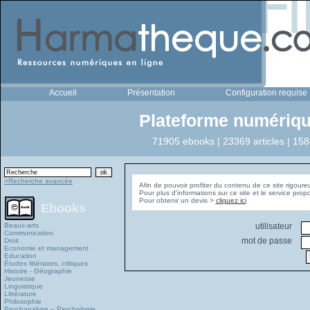
Accueil
Présentation
Configuration requise
Plateforme numériqu
71905 ebooks | 23369 articles | 158
>Recherche avancée
Afin de pouvoir profiter du contenu de ce site rigoure
Pour plus d'informations sur ce site et le service pro
Pour obtenir un devis >
cliquez ici
Ebooks
Beaux-arts
utilisateur
Communication
mot de passe
Droit
Economie et management
Education
Études littéraires, critiques
Histoire - Géographie
Jeunesse
Linguistique
Littérature
Philosophie
Psychanalyse – Psychologie