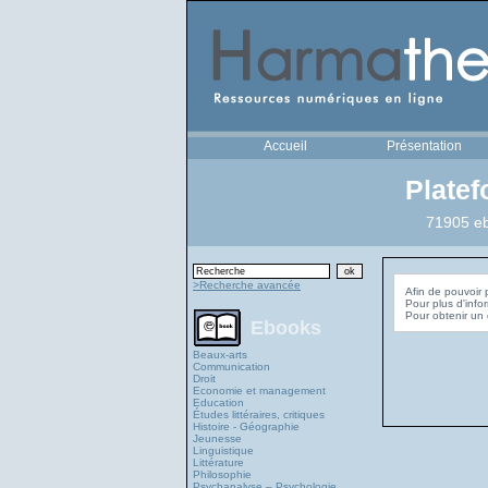
Accueil
Présentation
Plate
71905 eb
>Recherche avancée
Afin de pouvoir 
Pour plus d'info
Ebooks
Beaux-arts
Communication
Droit
Economie et management
Education
Études littéraires, critiques
Histoire - Géographie
Jeunesse
Linguistique
Littérature
Philosophie
Psychanalyse – Psychologie