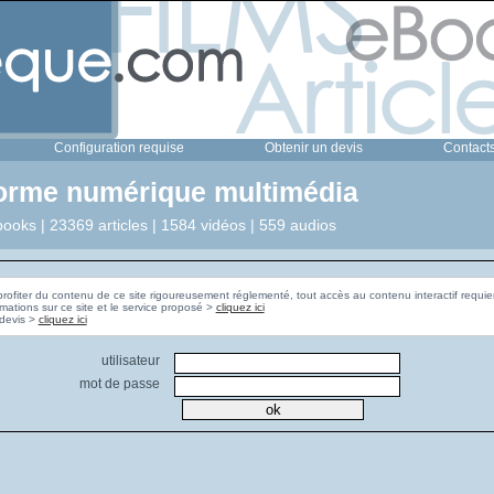
Configuration requise
Obtenir un devis
Contact
forme numérique multimédia
ooks | 23369 articles | 1584 vidéos | 559 audios
profiter du contenu de ce site rigoureusement réglementé, tout accès au contenu interactif requier
rmations sur ce site et le service proposé >
cliquez ici
Pour obtenir un devis >
cliquez ici
utilisateur
mot de passe