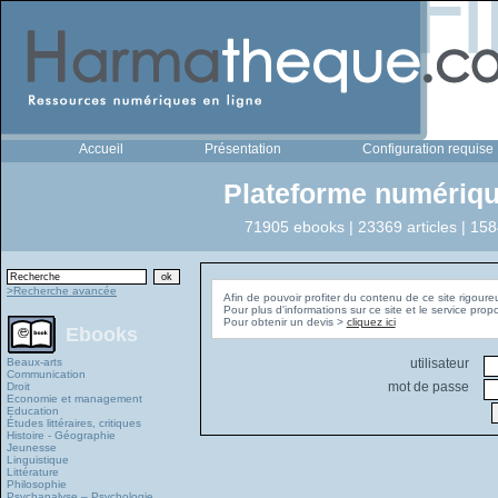
Accueil
Présentation
Configuration requise
Plateforme numériqu
71905 ebooks | 23369 articles | 158
>Recherche avancée
Afin de pouvoir profiter du contenu de ce site rigoure
Pour plus d'informations sur ce site et le service pro
Pour obtenir un devis >
cliquez ici
Ebooks
Beaux-arts
utilisateur
Communication
mot de passe
Droit
Economie et management
Education
Études littéraires, critiques
Histoire - Géographie
Jeunesse
Linguistique
Littérature
Philosophie
Psychanalyse – Psychologie