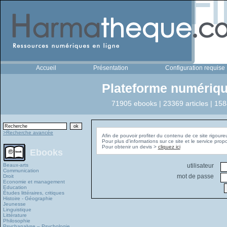
Accueil
Présentation
Configuration requise
Plateforme numériqu
71905 ebooks | 23369 articles | 158
>Recherche avancée
Afin de pouvoir profiter du contenu de ce site rigoure
Pour plus d'informations sur ce site et le service pro
Pour obtenir un devis >
cliquez ici
Ebooks
Beaux-arts
utilisateur
Communication
mot de passe
Droit
Economie et management
Education
Études littéraires, critiques
Histoire - Géographie
Jeunesse
Linguistique
Littérature
Philosophie
Psychanalyse – Psychologie