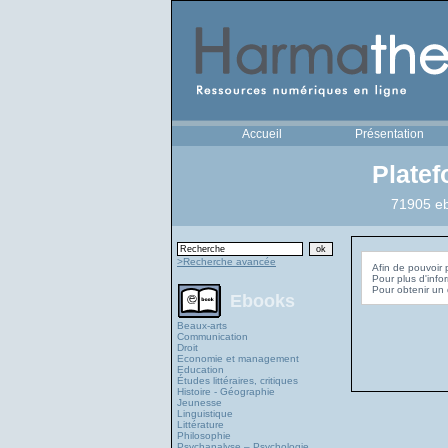
Accueil
Présentation
Plate
71905 eb
>Recherche avancée
Afin de pouvoir 
Pour plus d'info
Ebooks
Beaux-arts
Communication
Droit
Economie et management
Education
Études littéraires, critiques
Histoire - Géographie
Jeunesse
Linguistique
Littérature
Philosophie
Psychanalyse – Psychologie