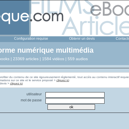
Configuration requise
Obtenir un devis
Contact
forme numérique multimédia
ooks | 23369 articles | 1584 vidéos | 559 audios
profiter du contenu de ce site rigoureusement réglementé, tout accès au contenu interactif requier
rmations sur ce site et le service proposé >
cliquez ici
Pour obtenir un devis >
cliquez ici
utilisateur
mot de passe