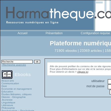
Accueil
Présentation
Configuration requise
Plateforme numériqu
71905 ebooks | 23369 articles | 158
>Recherche avancée
Afin de pouvoir profiter du contenu de ce site rigoure
Pour plus d'informations sur ce site et le service pro
Pour obtenir un devis >
cliquez ici
Ebooks
Beaux-arts
utilisateur
Communication
mot de passe
Droit
Economie et management
Education
Études littéraires, critiques
Histoire - Géographie
Jeunesse
Linguistique
Littérature
Philosophie
Psychanalyse – Psychologie