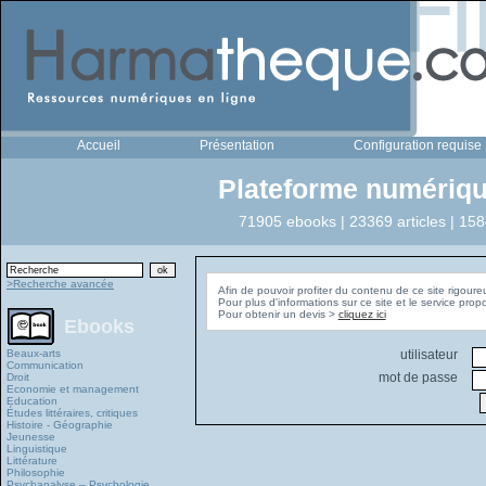
Accueil
Présentation
Configuration requise
Plateforme numériqu
71905 ebooks | 23369 articles | 158
>Recherche avancée
Afin de pouvoir profiter du contenu de ce site rigoure
Pour plus d'informations sur ce site et le service pro
Pour obtenir un devis >
cliquez ici
Ebooks
Beaux-arts
utilisateur
Communication
mot de passe
Droit
Economie et management
Education
Études littéraires, critiques
Histoire - Géographie
Jeunesse
Linguistique
Littérature
Philosophie
Psychanalyse – Psychologie