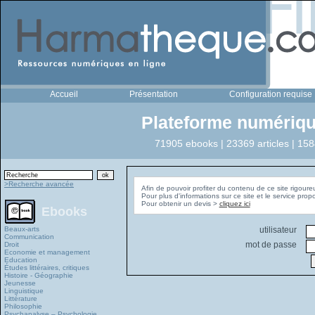
Accueil
Présentation
Configuration requise
Plateforme numériqu
71905 ebooks | 23369 articles | 158
>Recherche avancée
Afin de pouvoir profiter du contenu de ce site rigoure
Pour plus d'informations sur ce site et le service pro
Pour obtenir un devis >
cliquez ici
Ebooks
Beaux-arts
utilisateur
Communication
mot de passe
Droit
Economie et management
Education
Études littéraires, critiques
Histoire - Géographie
Jeunesse
Linguistique
Littérature
Philosophie
Psychanalyse – Psychologie