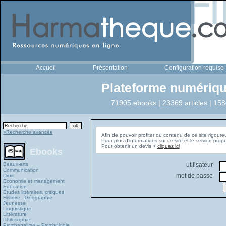
Accueil
Présentation
Configuration requise
Plateforme numériqu
71905 ebooks | 23369 articles | 158
>Recherche avancée
Afin de pouvoir profiter du contenu de ce site rigoure
Pour plus d'informations sur ce site et le service pro
Pour obtenir un devis >
cliquez ici
Ebooks
Beaux-arts
utilisateur
Communication
mot de passe
Droit
Economie et management
Education
Études littéraires, critiques
Histoire - Géographie
Jeunesse
Linguistique
Littérature
Philosophie
Psychanalyse – Psychologie