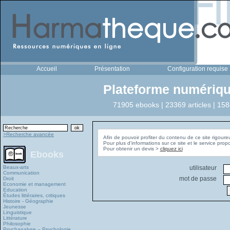
Accueil
Présentation
Configuration requise
Plateforme numériqu
71905 ebooks | 23369 articles | 158
>Recherche avancée
Afin de pouvoir profiter du contenu de ce site rigoure
Pour plus d'informations sur ce site et le service pro
Pour obtenir un devis >
cliquez ici
Ebooks
Beaux-arts
utilisateur
Communication
mot de passe
Droit
Economie et management
Education
Études littéraires, critiques
Histoire - Géographie
Jeunesse
Linguistique
Littérature
Philosophie
Psychanalyse – Psychologie