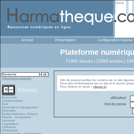
Accueil
Présentation
Configuration requise
Plateforme numériqu
71905 ebooks | 23369 articles | 158
>Recherche avancée
Afin de pouvoir profiter du contenu de ce site rigoure
Pour plus d'informations sur ce site et le service pro
Pour obtenir un devis >
cliquez ici
Ebooks
Beaux-arts
utilisateur
Communication
mot de passe
Droit
Economie et management
Education
Études littéraires, critiques
Histoire - Géographie
Jeunesse
Linguistique
Littérature
Philosophie
Psychanalyse – Psychologie