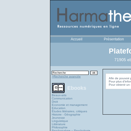
Accueil
Présentation
Plate
71905 eb
>Recherche avancée
Afin de pouvoir 
Pour plus d'info
Ebooks
Beaux-arts
Communication
Droit
Economie et management
Education
Études littéraires, critiques
Histoire - Géographie
Jeunesse
Linguistique
Littérature
Philosophie
Psychanalyse – Psychologie