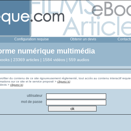
Configuration requise
Obtenir un devis
Contact
forme numérique multimédia
ooks | 23369 articles | 1584 vidéos | 559 audios
profiter du contenu de ce site rigoureusement réglementé, tout accès au contenu interactif requier
rmations sur ce site et le service proposé >
cliquez ici
Pour obtenir un devis >
cliquez ici
utilisateur
mot de passe