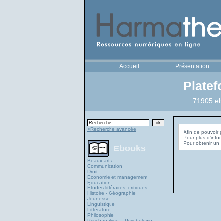
Accueil
Présentation
Plate
71905 eb
>Recherche avancée
Afin de pouvoir 
Pour plus d'info
Ebooks
Beaux-arts
Communication
Droit
Economie et management
Education
Études littéraires, critiques
Histoire - Géographie
Jeunesse
Linguistique
Littérature
Philosophie
Psychanalyse – Psychologie