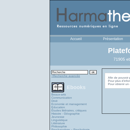
Accueil
Présentation
Plate
71905 eb
>Recherche avancée
Afin de pouvoir 
Pour plus d'info
Ebooks
Beaux-arts
Communication
Droit
Economie et management
Education
Études littéraires, critiques
Histoire - Géographie
Jeunesse
Linguistique
Littérature
Philosophie
Psychanalyse – Psychologie