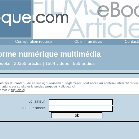
Configuration requise
Obtenir un devis
Contact
forme numérique multimédia
ooks | 23369 articles | 1584 vidéos | 559 audios
profiter du contenu de ce site rigoureusement réglementé, tout accès au contenu interactif requier
rmations sur ce site et le service proposé >
cliquez ici
Pour obtenir un devis >
cliquez ici
utilisateur
mot de passe