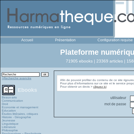
Accueil
Présentation
Configuration requise
Plateforme numériqu
71905 ebooks | 23369 articles | 158
>Recherche avancée
Afin de pouvoir profiter du contenu de ce site rigoure
Pour plus d'informations sur ce site et le service pro
Pour obtenir un devis >
cliquez ici
Ebooks
Beaux-arts
utilisateur
Communication
mot de passe
Droit
Economie et management
Education
Études littéraires, critiques
Histoire - Géographie
Jeunesse
Linguistique
Littérature
Philosophie
Psychanalyse – Psychologie