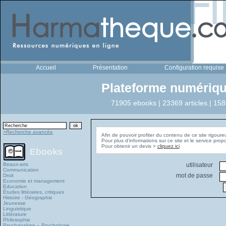
Accueil
Présentation
Configuration requise
Plateforme numériqu
71905 ebooks | 23369 articles | 158
>Recherche avancée
Afin de pouvoir profiter du contenu de ce site rigoure
Pour plus d'informations sur ce site et le service pro
Pour obtenir un devis >
cliquez ici
Ebooks
Beaux-arts
utilisateur
Communication
mot de passe
Droit
Economie et management
Education
Études littéraires, critiques
Histoire - Géographie
Jeunesse
Linguistique
Littérature
Philosophie
Psychanalyse – Psychologie