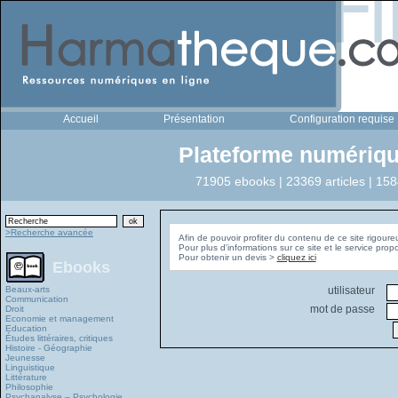
Accueil
Présentation
Configuration requise
Plateforme numériqu
71905 ebooks | 23369 articles | 158
>Recherche avancée
Afin de pouvoir profiter du contenu de ce site rigoure
Pour plus d'informations sur ce site et le service pro
Pour obtenir un devis >
cliquez ici
Ebooks
Beaux-arts
utilisateur
Communication
mot de passe
Droit
Economie et management
Education
Études littéraires, critiques
Histoire - Géographie
Jeunesse
Linguistique
Littérature
Philosophie
Psychanalyse – Psychologie