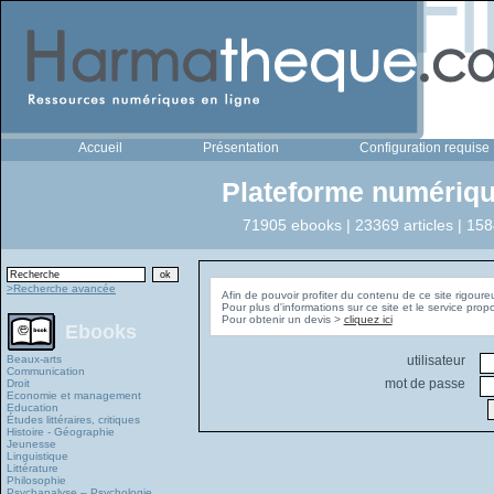
Accueil
Présentation
Configuration requise
Plateforme numériqu
71905 ebooks | 23369 articles | 158
>Recherche avancée
Afin de pouvoir profiter du contenu de ce site rigoure
Pour plus d'informations sur ce site et le service pro
Pour obtenir un devis >
cliquez ici
Ebooks
Beaux-arts
utilisateur
Communication
mot de passe
Droit
Economie et management
Education
Études littéraires, critiques
Histoire - Géographie
Jeunesse
Linguistique
Littérature
Philosophie
Psychanalyse – Psychologie