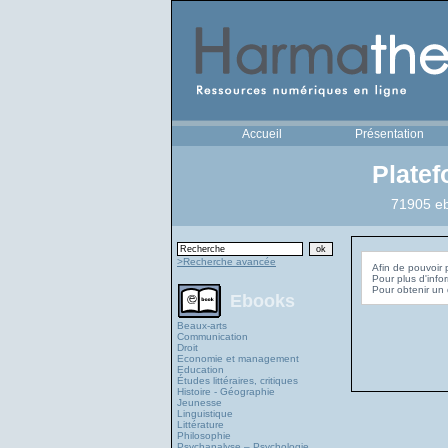
Accueil
Présentation
Plate
71905 eb
>Recherche avancée
Afin de pouvoir 
Pour plus d'info
Ebooks
Beaux-arts
Communication
Droit
Economie et management
Education
Études littéraires, critiques
Histoire - Géographie
Jeunesse
Linguistique
Littérature
Philosophie
Psychanalyse – Psychologie