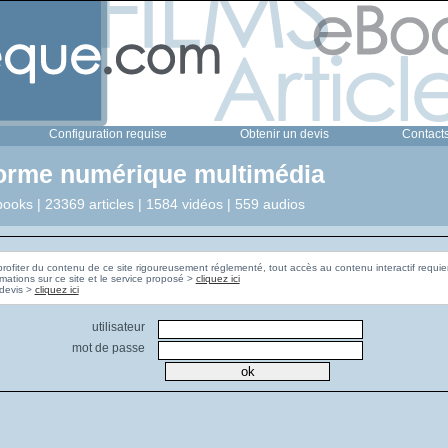
Configuration requise
Obtenir un devis
Contact
forme numérique multimédia
ooks | 23369 articles | 1584 vidéos | 559 audios
profiter du contenu de ce site rigoureusement réglementé, tout accès au contenu interactif requier
rmations sur ce site et le service proposé >
cliquez ici
Pour obtenir un devis >
cliquez ici
utilisateur
mot de passe