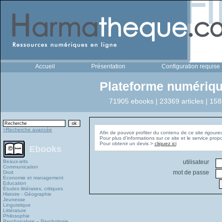
Accueil
Présentation
Configuration requise
Plateforme numériqu
71905 ebooks | 23369 articles | 158
>Recherche avancée
Afin de pouvoir profiter du contenu de ce site rigoure
Pour plus d'informations sur ce site et le service pro
Pour obtenir un devis >
cliquez ici
Ebooks
Beaux-arts
utilisateur
Communication
mot de passe
Droit
Economie et management
Education
Études littéraires, critiques
Histoire - Géographie
Jeunesse
Linguistique
Littérature
Philosophie
Psychanalyse – Psychologie