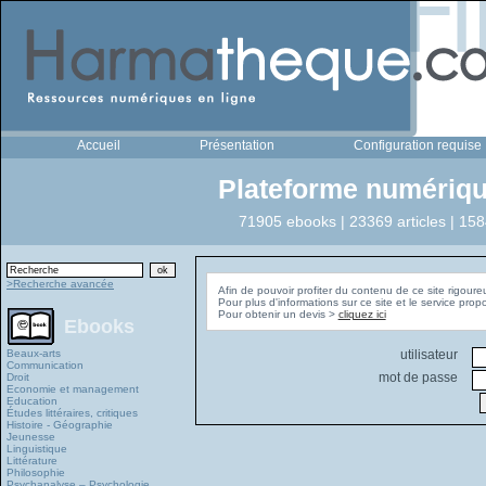
Accueil
Présentation
Configuration requise
Plateforme numériqu
71905 ebooks | 23369 articles | 158
>Recherche avancée
Afin de pouvoir profiter du contenu de ce site rigoure
Pour plus d'informations sur ce site et le service pro
Pour obtenir un devis >
cliquez ici
Ebooks
Beaux-arts
utilisateur
Communication
mot de passe
Droit
Economie et management
Education
Études littéraires, critiques
Histoire - Géographie
Jeunesse
Linguistique
Littérature
Philosophie
Psychanalyse – Psychologie