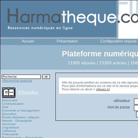
Accueil
Présentation
Configuration requise
Plateforme numériqu
71905 ebooks | 23369 articles | 158
>Recherche avancée
Afin de pouvoir profiter du contenu de ce site rigoure
Pour plus d'informations sur ce site et le service pro
Pour obtenir un devis >
cliquez ici
Ebooks
Beaux-arts
utilisateur
Communication
mot de passe
Droit
Economie et management
Education
Études littéraires, critiques
Histoire - Géographie
Jeunesse
Linguistique
Littérature
Philosophie
Psychanalyse – Psychologie