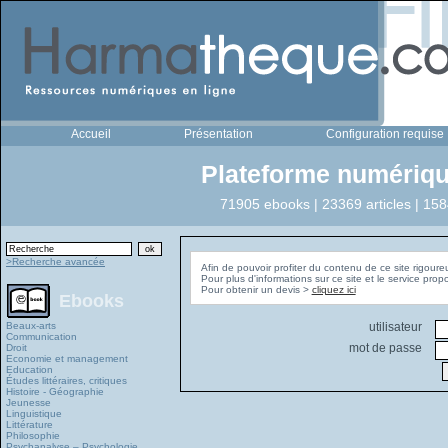
Accueil
Présentation
Configuration requise
Plateforme numériqu
71905 ebooks | 23369 articles | 158
>Recherche avancée
Afin de pouvoir profiter du contenu de ce site rigoure
Pour plus d'informations sur ce site et le service pro
Pour obtenir un devis >
cliquez ici
Ebooks
Beaux-arts
utilisateur
Communication
mot de passe
Droit
Economie et management
Education
Études littéraires, critiques
Histoire - Géographie
Jeunesse
Linguistique
Littérature
Philosophie
Psychanalyse – Psychologie