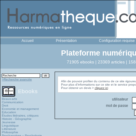
Accueil
Présentation
Configuration requise
Plateforme numériqu
71905 ebooks | 23369 articles | 158
>Recherche avancée
Afin de pouvoir profiter du contenu de ce site rigoure
Pour plus d'informations sur ce site et le service pro
Pour obtenir un devis >
cliquez ici
Ebooks
Beaux-arts
utilisateur
Communication
mot de passe
Droit
Economie et management
Education
Études littéraires, critiques
Histoire - Géographie
Jeunesse
Linguistique
Littérature
Philosophie
Psychanalyse – Psychologie