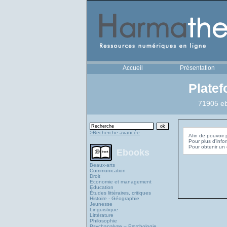
Accueil
Présentation
Plate
71905 eb
>Recherche avancée
Afin de pouvoir 
Pour plus d'info
Ebooks
Beaux-arts
Communication
Droit
Economie et management
Education
Études littéraires, critiques
Histoire - Géographie
Jeunesse
Linguistique
Littérature
Philosophie
Psychanalyse – Psychologie