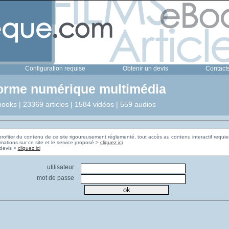
Configuration requise
Obtenir un devis
Contact
forme numérique multimédia
ooks | 23369 articles | 1584 vidéos | 559 audios
profiter du contenu de ce site rigoureusement réglementé, tout accès au contenu interactif requier
rmations sur ce site et le service proposé >
cliquez ici
Pour obtenir un devis >
cliquez ici
utilisateur
mot de passe