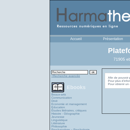
Accueil
Présentation
Plate
71905 eb
>Recherche avancée
Afin de pouvoir 
Pour plus d'info
Ebooks
Beaux-arts
Communication
Droit
Economie et management
Education
Études littéraires, critiques
Histoire - Géographie
Jeunesse
Linguistique
Littérature
Philosophie
Psychanalyse – Psychologie