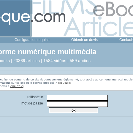
Configuration requise
Obtenir un devis
Contact
forme numérique multimédia
ooks | 23369 articles | 1584 vidéos | 559 audios
profiter du contenu de ce site rigoureusement réglementé, tout accès au contenu interactif requier
rmations sur ce site et le service proposé >
cliquez ici
Pour obtenir un devis >
cliquez ici
utilisateur
mot de passe