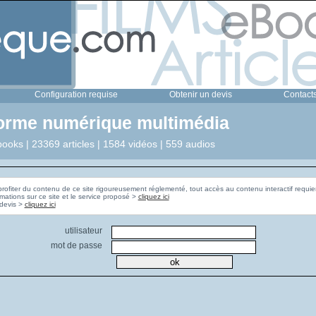
Configuration requise
Obtenir un devis
Contact
forme numérique multimédia
ooks | 23369 articles | 1584 vidéos | 559 audios
profiter du contenu de ce site rigoureusement réglementé, tout accès au contenu interactif requier
rmations sur ce site et le service proposé >
cliquez ici
Pour obtenir un devis >
cliquez ici
utilisateur
mot de passe