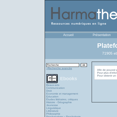
Accueil
Présentation
Plate
71905 eb
>Recherche avancée
Afin de pouvoir 
Pour plus d'info
Ebooks
Beaux-arts
Communication
Droit
Economie et management
Education
Études littéraires, critiques
Histoire - Géographie
Jeunesse
Linguistique
Littérature
Philosophie
Psychanalyse – Psychologie