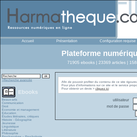
Accueil
Présentation
Configuration requise
Plateforme numériqu
71905 ebooks | 23369 articles | 158
>Recherche avancée
Afin de pouvoir profiter du contenu de ce site rigoure
Pour plus d'informations sur ce site et le service pro
Pour obtenir un devis >
cliquez ici
Ebooks
Beaux-arts
utilisateur
Communication
mot de passe
Droit
Economie et management
Education
Études littéraires, critiques
Histoire - Géographie
Jeunesse
Linguistique
Littérature
Philosophie
Psychanalyse – Psychologie