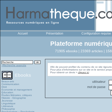
Accueil
Présentation
Configuration requise
Plateforme numériqu
71905 ebooks | 23369 articles | 158
>Recherche avancée
Afin de pouvoir profiter du contenu de ce site rigoure
Pour plus d'informations sur ce site et le service pro
Pour obtenir un devis >
cliquez ici
Ebooks
Beaux-arts
utilisateur
Communication
mot de passe
Droit
Economie et management
Education
Études littéraires, critiques
Histoire - Géographie
Jeunesse
Linguistique
Littérature
Philosophie
Psychanalyse – Psychologie