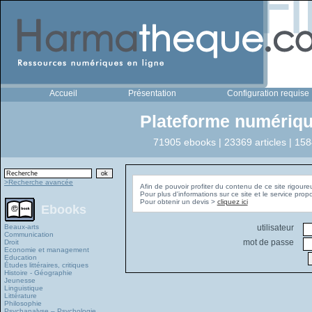
Accueil
Présentation
Configuration requise
Plateforme numériqu
71905 ebooks | 23369 articles | 158
>Recherche avancée
Afin de pouvoir profiter du contenu de ce site rigoure
Pour plus d'informations sur ce site et le service pro
Pour obtenir un devis >
cliquez ici
Ebooks
Beaux-arts
utilisateur
Communication
mot de passe
Droit
Economie et management
Education
Études littéraires, critiques
Histoire - Géographie
Jeunesse
Linguistique
Littérature
Philosophie
Psychanalyse – Psychologie